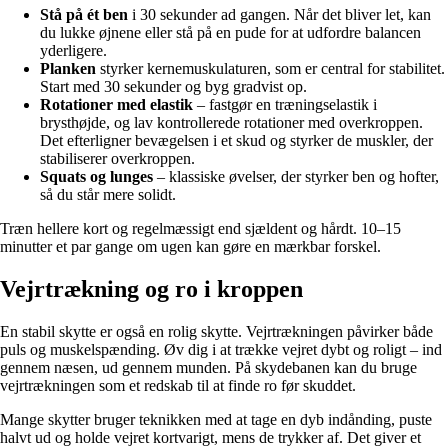
Stå på ét ben
i 30 sekunder ad gangen. Når det bliver let, kan
du lukke øjnene eller stå på en pude for at udfordre balancen
yderligere.
Planken
styrker kernemuskulaturen, som er central for stabilitet.
Start med 30 sekunder og byg gradvist op.
Rotationer med elastik
– fastgør en træningselastik i
brysthøjde, og lav kontrollerede rotationer med overkroppen.
Det efterligner bevægelsen i et skud og styrker de muskler, der
stabiliserer overkroppen.
Squats og lunges
– klassiske øvelser, der styrker ben og hofter,
så du står mere solidt.
Træn hellere kort og regelmæssigt end sjældent og hårdt. 10–15
minutter et par gange om ugen kan gøre en mærkbar forskel.
Vejrtrækning og ro i kroppen
En stabil skytte er også en rolig skytte. Vejrtrækningen påvirker både
puls og muskelspænding. Øv dig i at trække vejret dybt og roligt – ind
gennem næsen, ud gennem munden. På skydebanen kan du bruge
vejrtrækningen som et redskab til at finde ro før skuddet.
Mange skytter bruger teknikken med at tage en dyb indånding, puste
halvt ud og holde vejret kortvarigt, mens de trykker af. Det giver et