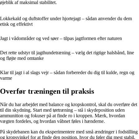
øjeblik af maksimal stabilitet.
Lokkekald og duftstoffer under hjortejagt – sådan anvender du dem
etisk og effektivt
Jagt i vådområder og ved søer – tilpas jagtformen efter naturen
Det rette udstyr til jagthundetræning – vælg det rigtige halsbånd, line
og fløjte med omtanke
Klar til jagt i al slags vejr – sådan forbereder du dig til kulde, regn og
varme
Overfør træningen til praksis
Når du har arbejdet med balance og kropskontrol, skal du overføre det
til din skydning. Start med tørtræning – stå i skydeposition uden
ammunition og fokuser på at finde ro i kroppen. Mærk, hvordan
vægten fordeles, og hvordan våbnet føles i hænderne.
På skydebanen kan du eksperimentere med små ændringer i fodstilling
og kropsvinkel for at finde den position, hvor du føler dig mest stabil.