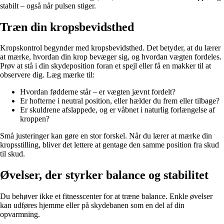
stabilt – også når pulsen stiger.
Træn din kropsbevidsthed
Kropskontrol begynder med kropsbevidsthed. Det betyder, at du lærer
at mærke, hvordan din krop bevæger sig, og hvordan vægten fordeles.
Prøv at stå i din skydeposition foran et spejl eller få en makker til at
observere dig. Læg mærke til:
Hvordan fødderne står – er vægten jævnt fordelt?
Er hofterne i neutral position, eller hælder du frem eller tilbage?
Er skuldrene afslappede, og er våbnet i naturlig forlængelse af
kroppen?
Små justeringer kan gøre en stor forskel. Når du lærer at mærke din
kropsstilling, bliver det lettere at gentage den samme position fra skud
til skud.
Øvelser, der styrker balance og stabilitet
Du behøver ikke et fitnesscenter for at træne balance. Enkle øvelser
kan udføres hjemme eller på skydebanen som en del af din
opvarmning.