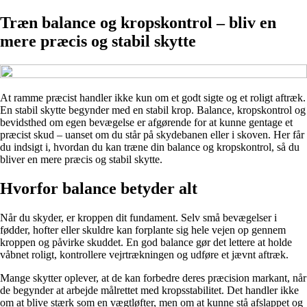
Træn balance og kropskontrol – bliv en
mere præcis og stabil skytte
At ramme præcist handler ikke kun om et godt sigte og et roligt aftræk.
En stabil skytte begynder med en stabil krop. Balance, kropskontrol og
bevidsthed om egen bevægelse er afgørende for at kunne gentage et
præcist skud – uanset om du står på skydebanen eller i skoven. Her får
du indsigt i, hvordan du kan træne din balance og kropskontrol, så du
bliver en mere præcis og stabil skytte.
Hvorfor balance betyder alt
Når du skyder, er kroppen dit fundament. Selv små bevægelser i
fødder, hofter eller skuldre kan forplante sig hele vejen op gennem
kroppen og påvirke skuddet. En god balance gør det lettere at holde
våbnet roligt, kontrollere vejrtrækningen og udføre et jævnt aftræk.
Mange skytter oplever, at de kan forbedre deres præcision markant, når
de begynder at arbejde målrettet med kropsstabilitet. Det handler ikke
om at blive stærk som en vægtløfter, men om at kunne stå afslappet og