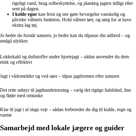
rigeligt vand, brug solbeskyttelse, og planlæg jagten tidligt eller
sent på dagen.
I kolde egne
kan frost og sne gøre bevægelse vanskelig og
påvirke våbnets funktion. Hold våbnet tørt, og sørg for at have
ekstra lag tøj.
Jo bedre du forstår naturen, jo bedre kan du tilpasse din adfærd – og
undgå ulykker.
Lokkekald og duftstoffer under hjortejagt – sådan anvender du dem
etisk og effektivt
Jagt i vådområder og ved søer – tilpas jagtformen efter naturen
Det rette udstyr til jagthundetræning – vælg det rigtige halsbånd, line
og fløjte med omtanke
Klar til jagt i al slags vejr – sådan forbereder du dig til kulde, regn og
varme
Samarbejd med lokale jægere og guider