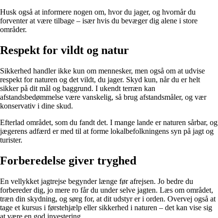
Husk også at informere nogen om, hvor du jager, og hvornår du
forventer at være tilbage – især hvis du bevæger dig alene i store
områder.
Respekt for vildt og natur
Sikkerhed handler ikke kun om mennesker, men også om at udvise
respekt for naturen og det vildt, du jager. Skyd kun, når du er helt
sikker på dit mål og baggrund. I ukendt terræn kan
afstandsbedømmelse være vanskelig, så brug afstandsmåler, og vær
konservativ i dine skud.
Efterlad området, som du fandt det. I mange lande er naturen sårbar, og
jægerens adfærd er med til at forme lokalbefolkningens syn på jagt og
turister.
Forberedelse giver tryghed
En vellykket jagtrejse begynder længe før afrejsen. Jo bedre du
forbereder dig, jo mere ro får du under selve jagten. Læs om området,
træn din skydning, og sørg for, at dit udstyr er i orden. Overvej også at
tage et kursus i førstehjælp eller sikkerhed i naturen – det kan vise sig
at være en god investering.