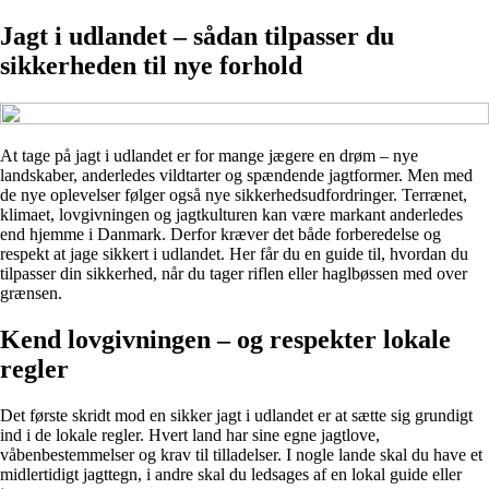
Jagt i udlandet – sådan tilpasser du
sikkerheden til nye forhold
At tage på jagt i udlandet er for mange jægere en drøm – nye
landskaber, anderledes vildtarter og spændende jagtformer. Men med
de nye oplevelser følger også nye sikkerhedsudfordringer. Terrænet,
klimaet, lovgivningen og jagtkulturen kan være markant anderledes
end hjemme i Danmark. Derfor kræver det både forberedelse og
respekt at jage sikkert i udlandet. Her får du en guide til, hvordan du
tilpasser din sikkerhed, når du tager riflen eller haglbøssen med over
grænsen.
Kend lovgivningen – og respekter lokale
regler
Det første skridt mod en sikker jagt i udlandet er at sætte sig grundigt
ind i de lokale regler. Hvert land har sine egne jagtlove,
våbenbestemmelser og krav til tilladelser. I nogle lande skal du have et
midlertidigt jagttegn, i andre skal du ledsages af en lokal guide eller