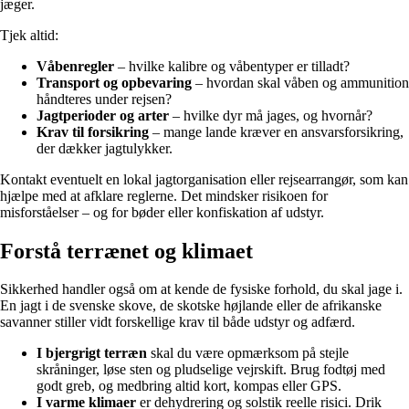
jæger.
Tjek altid:
Våbenregler
– hvilke kalibre og våbentyper er tilladt?
Transport og opbevaring
– hvordan skal våben og ammunition
håndteres under rejsen?
Jagtperioder og arter
– hvilke dyr må jages, og hvornår?
Krav til forsikring
– mange lande kræver en ansvarsforsikring,
der dækker jagtulykker.
Kontakt eventuelt en lokal jagtorganisation eller rejsearrangør, som kan
hjælpe med at afklare reglerne. Det mindsker risikoen for
misforståelser – og for bøder eller konfiskation af udstyr.
Forstå terrænet og klimaet
Sikkerhed handler også om at kende de fysiske forhold, du skal jage i.
En jagt i de svenske skove, de skotske højlande eller de afrikanske
savanner stiller vidt forskellige krav til både udstyr og adfærd.
I bjergrigt terræn
skal du være opmærksom på stejle
skråninger, løse sten og pludselige vejrskift. Brug fodtøj med
godt greb, og medbring altid kort, kompas eller GPS.
I varme klimaer
er dehydrering og solstik reelle risici. Drik