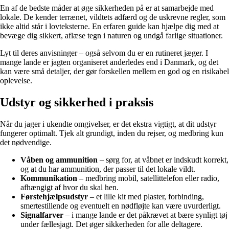
En af de bedste måder at øge sikkerheden på er at samarbejde med
lokale. De kender terrænet, vildtets adfærd og de uskrevne regler, som
ikke altid står i lovteksterne. En erfaren guide kan hjælpe dig med at
bevæge dig sikkert, aflæse tegn i naturen og undgå farlige situationer.
Lyt til deres anvisninger – også selvom du er en rutineret jæger. I
mange lande er jagten organiseret anderledes end i Danmark, og det
kan være små detaljer, der gør forskellen mellem en god og en risikabel
oplevelse.
Udstyr og sikkerhed i praksis
Når du jager i ukendte omgivelser, er det ekstra vigtigt, at dit udstyr
fungerer optimalt. Tjek alt grundigt, inden du rejser, og medbring kun
det nødvendige.
Våben og ammunition
– sørg for, at våbnet er indskudt korrekt,
og at du har ammunition, der passer til det lokale vildt.
Kommunikation
– medbring mobil, satellittelefon eller radio,
afhængigt af hvor du skal hen.
Førstehjælpsudstyr
– et lille kit med plaster, forbinding,
smertestillende og eventuelt en nødfløjte kan være uvurderligt.
Signalfarver
– i mange lande er det påkrævet at bære synligt tøj
under fællesjagt. Det øger sikkerheden for alle deltagere.