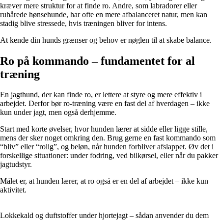
kræver mere struktur for at finde ro. Andre, som labradorer eller
ruhårede hønsehunde, har ofte en mere afbalanceret natur, men kan
stadig blive stressede, hvis træningen bliver for intens.
At kende din hunds grænser og behov er nøglen til at skabe balance.
Ro på kommando – fundamentet for al
træning
En jagthund, der kan finde ro, er lettere at styre og mere effektiv i
arbejdet. Derfor bør ro-træning være en fast del af hverdagen – ikke
kun under jagt, men også derhjemme.
Start med korte øvelser, hvor hunden lærer at sidde eller ligge stille,
mens der sker noget omkring den. Brug gerne en fast kommando som
“bliv” eller “rolig”, og beløn, når hunden forbliver afslappet. Øv det i
forskellige situationer: under fodring, ved bilkørsel, eller når du pakker
jagtudstyr.
Målet er, at hunden lærer, at ro også er en del af arbejdet – ikke kun
aktivitet.
Lokkekald og duftstoffer under hjortejagt – sådan anvender du dem