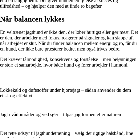
end en lang løbetur. Det giver hunden en følelse af succes og
tilfredshed – og hjælper den med at finde ro bagefter.
Når balancen lykkes
En veltrænet jagthund er ikke den, der løber hurtigst eller gør mest. Det
er den, der arbejder med fokus, reagerer på signaler og kan slappe af,
når arbejdet er slut. Når du finder balancen mellem energi og ro, får du
en hund, der ikke bare præsterer bedre, men også trives bedre.
Det kræver tålmodighed, konsekvens og forståelse – men belønningen
er stor: et samarbejde, hvor både hund og fører arbejder i harmoni.
Lokkekald og duftstoffer under hjortejagt – sådan anvender du dem
etisk og effektivt
Jagt i vådområder og ved søer – tilpas jagtformen efter naturen
Det rette udstyr til jagthundetræning – vælg det rigtige halsbånd, line