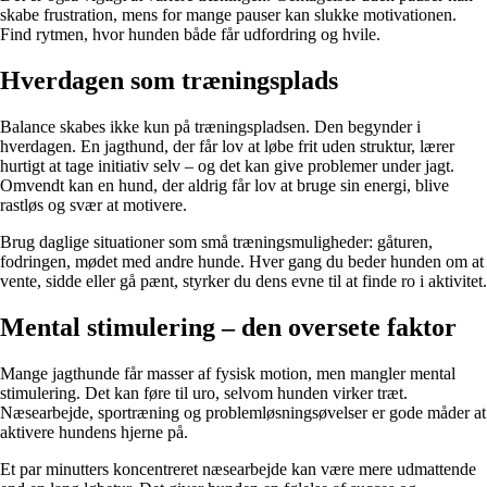
skabe frustration, mens for mange pauser kan slukke motivationen.
Find rytmen, hvor hunden både får udfordring og hvile.
Hverdagen som træningsplads
Balance skabes ikke kun på træningspladsen. Den begynder i
hverdagen. En jagthund, der får lov at løbe frit uden struktur, lærer
hurtigt at tage initiativ selv – og det kan give problemer under jagt.
Omvendt kan en hund, der aldrig får lov at bruge sin energi, blive
rastløs og svær at motivere.
Brug daglige situationer som små træningsmuligheder: gåturen,
fodringen, mødet med andre hunde. Hver gang du beder hunden om at
vente, sidde eller gå pænt, styrker du dens evne til at finde ro i aktivitet.
Mental stimulering – den oversete faktor
Mange jagthunde får masser af fysisk motion, men mangler mental
stimulering. Det kan føre til uro, selvom hunden virker træt.
Næsearbejde, sportræning og problemløsningsøvelser er gode måder at
aktivere hundens hjerne på.
Et par minutters koncentreret næsearbejde kan være mere udmattende