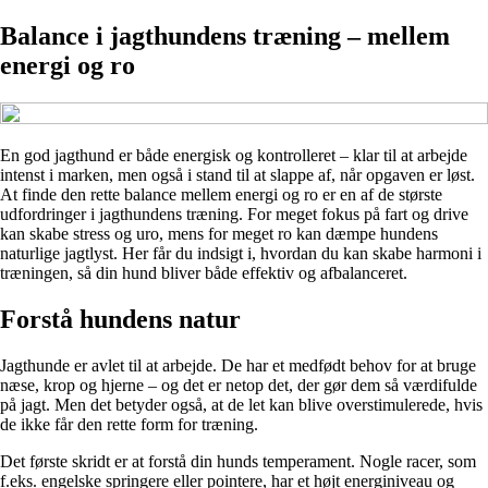
Balance i jagthundens træning – mellem
energi og ro
En god jagthund er både energisk og kontrolleret – klar til at arbejde
intenst i marken, men også i stand til at slappe af, når opgaven er løst.
At finde den rette balance mellem energi og ro er en af de største
udfordringer i jagthundens træning. For meget fokus på fart og drive
kan skabe stress og uro, mens for meget ro kan dæmpe hundens
naturlige jagtlyst. Her får du indsigt i, hvordan du kan skabe harmoni i
træningen, så din hund bliver både effektiv og afbalanceret.
Forstå hundens natur
Jagthunde er avlet til at arbejde. De har et medfødt behov for at bruge
næse, krop og hjerne – og det er netop det, der gør dem så værdifulde
på jagt. Men det betyder også, at de let kan blive overstimulerede, hvis
de ikke får den rette form for træning.
Det første skridt er at forstå din hunds temperament. Nogle racer, som
f.eks. engelske springere eller pointere, har et højt energiniveau og