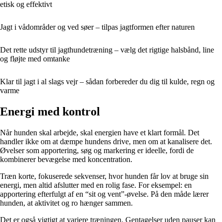
etisk og effektivt
Jagt i vådområder og ved søer – tilpas jagtformen efter naturen
Det rette udstyr til jagthundetræning – vælg det rigtige halsbånd, line
og fløjte med omtanke
Klar til jagt i al slags vejr – sådan forbereder du dig til kulde, regn og
varme
Energi med kontrol
Når hunden skal arbejde, skal energien have et klart formål. Det
handler ikke om at dæmpe hundens drive, men om at kanalisere det.
Øvelser som apportering, søg og markering er ideelle, fordi de
kombinerer bevægelse med koncentration.
Træn korte, fokuserede sekvenser, hvor hunden får lov at bruge sin
energi, men altid afslutter med en rolig fase. For eksempel: en
apportering efterfulgt af en “sit og vent”-øvelse. På den måde lærer
hunden, at aktivitet og ro hænger sammen.
Det er også vigtigt at variere træningen. Gentagelser uden pauser kan