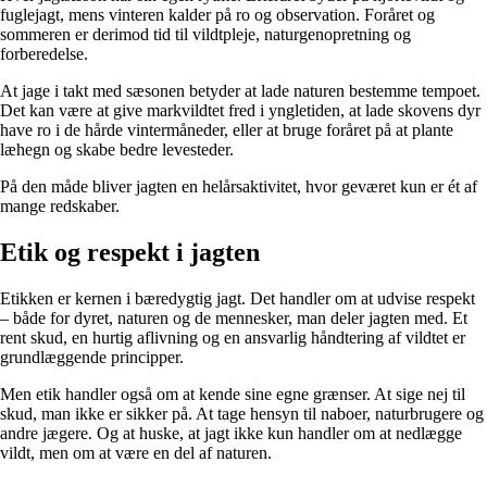
fuglejagt, mens vinteren kalder på ro og observation. Foråret og
sommeren er derimod tid til vildtpleje, naturgenopretning og
forberedelse.
At jage i takt med sæsonen betyder at lade naturen bestemme tempoet.
Det kan være at give markvildtet fred i yngletiden, at lade skovens dyr
have ro i de hårde vintermåneder, eller at bruge foråret på at plante
læhegn og skabe bedre levesteder.
På den måde bliver jagten en helårsaktivitet, hvor geværet kun er ét af
mange redskaber.
Etik og respekt i jagten
Etikken er kernen i bæredygtig jagt. Det handler om at udvise respekt
– både for dyret, naturen og de mennesker, man deler jagten med. Et
rent skud, en hurtig aflivning og en ansvarlig håndtering af vildtet er
grundlæggende principper.
Men etik handler også om at kende sine egne grænser. At sige nej til
skud, man ikke er sikker på. At tage hensyn til naboer, naturbrugere og
andre jægere. Og at huske, at jagt ikke kun handler om at nedlægge
vildt, men om at være en del af naturen.