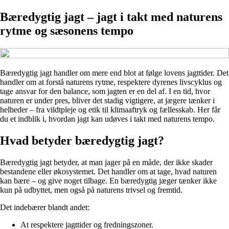
Bæredygtig jagt – jagt i takt med naturens
rytme og sæsonens tempo
Bæredygtig jagt handler om mere end blot at følge lovens jagttider. Det
handler om at forstå naturens rytme, respektere dyrenes livscyklus og
tage ansvar for den balance, som jagten er en del af. I en tid, hvor
naturen er under pres, bliver det stadig vigtigere, at jægere tænker i
helheder – fra vildtpleje og etik til klimaaftryk og fællesskab. Her får
du et indblik i, hvordan jagt kan udøves i takt med naturens tempo.
Hvad betyder bæredygtig jagt?
Bæredygtig jagt betyder, at man jager på en måde, der ikke skader
bestandene eller økosystemet. Det handler om at tage, hvad naturen
kan bære – og give noget tilbage. En bæredygtig jæger tænker ikke
kun på udbyttet, men også på naturens trivsel og fremtid.
Det indebærer blandt andet:
At respektere jagttider og fredningszoner.