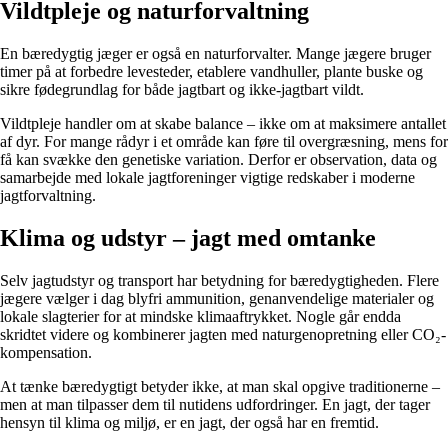
Vildtpleje og naturforvaltning
En bæredygtig jæger er også en naturforvalter. Mange jægere bruger
timer på at forbedre levesteder, etablere vandhuller, plante buske og
sikre fødegrundlag for både jagtbart og ikke-jagtbart vildt.
Vildtpleje handler om at skabe balance – ikke om at maksimere antallet
af dyr. For mange rådyr i et område kan føre til overgræsning, mens for
få kan svække den genetiske variation. Derfor er observation, data og
samarbejde med lokale jagtforeninger vigtige redskaber i moderne
jagtforvaltning.
Klima og udstyr – jagt med omtanke
Selv jagtudstyr og transport har betydning for bæredygtigheden. Flere
jægere vælger i dag blyfri ammunition, genanvendelige materialer og
lokale slagterier for at mindske klimaaftrykket. Nogle går endda
skridtet videre og kombinerer jagten med naturgenopretning eller CO₂-
kompensation.
At tænke bæredygtigt betyder ikke, at man skal opgive traditionerne –
men at man tilpasser dem til nutidens udfordringer. En jagt, der tager
hensyn til klima og miljø, er en jagt, der også har en fremtid.