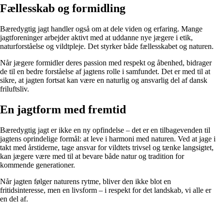
Fællesskab og formidling
Bæredygtig jagt handler også om at dele viden og erfaring. Mange
jagtforeninger arbejder aktivt med at uddanne nye jægere i etik,
naturforståelse og vildtpleje. Det styrker både fællesskabet og naturen.
Når jægere formidler deres passion med respekt og åbenhed, bidrager
de til en bedre forståelse af jagtens rolle i samfundet. Det er med til at
sikre, at jagten fortsat kan være en naturlig og ansvarlig del af dansk
friluftsliv.
En jagtform med fremtid
Bæredygtig jagt er ikke en ny opfindelse – det er en tilbagevenden til
jagtens oprindelige formål: at leve i harmoni med naturen. Ved at jage i
takt med årstiderne, tage ansvar for vildtets trivsel og tænke langsigtet,
kan jægere være med til at bevare både natur og tradition for
kommende generationer.
Når jagten følger naturens rytme, bliver den ikke blot en
fritidsinteresse, men en livsform – i respekt for det landskab, vi alle er
en del af.