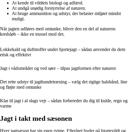
At kende til vildtets biologi og adfærd.
At undgå unødig forstyrrelse af naturen.
At bruge ammunition og udstyr, der belaster miljøet mindst
muligt.
Når jagten udføres med omtanke, bliver den en del af naturens
kredsløb – ikke en trussel mod det.
Lokkekald og duftstoffer under hjortejagt – sådan anvender du dem
etisk og effektivt
Jagt i vådområder og ved søer – tilpas jagtformen efter naturen
Det rette udstyr til jagthundetræning – vælg det rigtige halsbånd, line
og fløjte med omtanke
Klar til jagt i al slags vejr – sådan forbereder du dig til kulde, regn og
varme
Jagt i takt med sæsonen
Hver jagtsæson har sin egen rytme. Efteråret byder på hjortevildt og